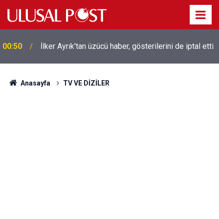
Liverpool efsanesi Mısırlı yıldız Mohamed Salah
00:39
Trabzonspor ile anlaştı! Yarın geliyor
Anasayfa
TV VE DİZİLER