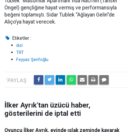
Tublek “Masumlar Apartmanı”nda Naci’nin (Tansel
Öngel) gençliğine hayat vermiş ve performansıyla
beğeni toplamıştı. Sidar Tublek “Ağlayan Gelin”de
Aliço’ya hayat verecek.
Etiketler :
dizi
TRT
Feyyaz Şerifoğlu
İlker Ayrık'tan üzücü haber,
gösterilerini de iptal etti
Oyuncu İlker Ayrık, evinde ıslak zeminde kayarak