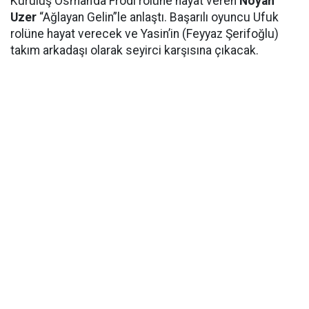
Kuruluş Osman’da Frodi rolüne hayat veren
Noyan
Uzer
“Ağlayan Gelin”le anlaştı. Başarılı oyuncu Ufuk
rolüne hayat verecek ve Yasin’in (Feyyaz Şerifoğlu)
takım arkadaşı olarak seyirci karşısına çıkacak.