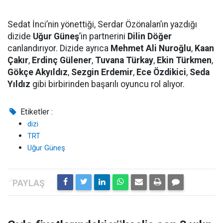
Sedat İnci’nin yönettiği, Serdar Özönalan’ın yazdığı
dizide
Uğur Güneş
’in partnerini
Dilin Döğer
canlandırıyor. Dizide ayrıca
Mehmet Ali Nuroğlu
,
Kaan
Çakır
,
Erdinç Gülener
,
Tuvana Türkay
,
Ekin Türkmen
,
Gökçe Akyıldız
,
Sezgin Erdemir
,
Ece Özdikici
,
Seda
Yıldız
gibi birbirinden başarılı oyuncu rol alıyor.
Etiketler :
dizi
TRT
Uğur Güneş