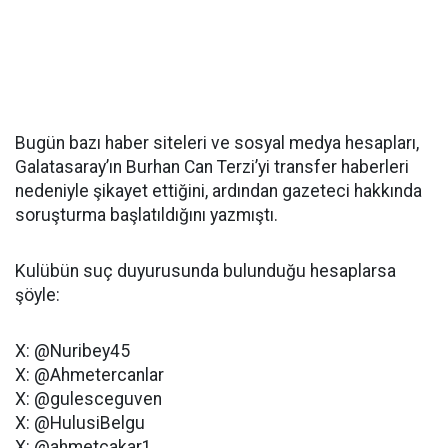
Bugün bazı haber siteleri ve sosyal medya hesapları,
Galatasaray’ın Burhan Can Terzi’yi transfer haberleri
nedeniyle şikayet ettiğini, ardından gazeteci hakkında
soruşturma başlatıldığını yazmıştı.
Kulübün suç duyurusunda bulunduğu hesaplarsa
şöyle:
X: @Nuribey45
X: @Ahmetercanlar
X: @gulesceguven
X: @HulusiBelgu
X: @ahmetcakar1