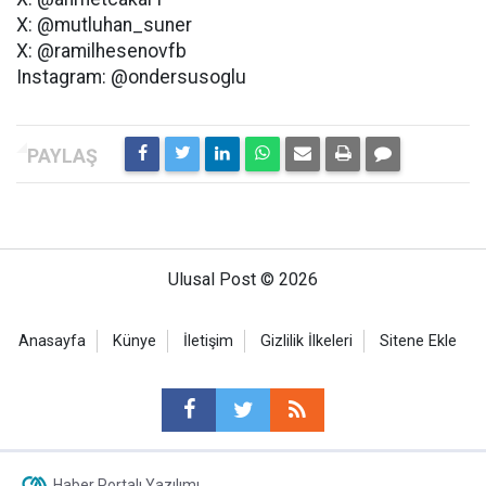
X: @mutluhan_suner
X: @ramilhesenovfb
Instagram: @ondersusoglu
Ulusal Post © 2026
Anasayfa
Künye
İletişim
Gizlilik İlkeleri
Sitene Ekle
Haber Portalı Yazılımı