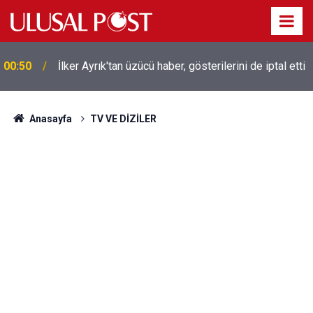
Liverpool efsanesi Mısırlı yıldız Mohamed Salah
00:39
Trabzonspor ile anlaştı! Yarın geliyor
Anasayfa
TV VE DİZİLER