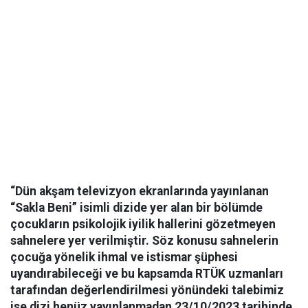
“Dün akşam televizyon ekranlarında yayınlanan
“Sakla Beni” isimli dizide yer alan bir bölümde
çocukların psikolojik iyilik hallerini gözetmeyen
sahnelere yer verilmiştir. Söz konusu sahnelerin
çocuğa yönelik ihmal ve istismar şüphesi
uyandırabileceği ve bu kapsamda RTÜK uzmanları
tarafından değerlendirilmesi yönündeki talebimiz
ise dizi henüz yayınlanmadan 23/10/2023 tarihinde