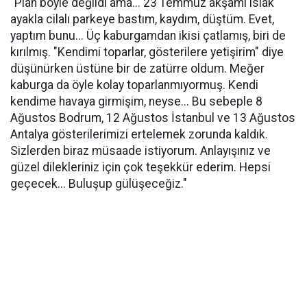
"Plan böyle değildi ama... 23 Temmuz akşamı ıslak
ayakla cilalı parkeye bastım, kaydım, düştüm. Evet,
yaptım bunu... Üç kaburgamdan ikisi çatlamış, biri de
kırılmış. "Kendimi toparlar, gösterilere yetişirim" diye
düşünürken üstüne bir de zatürre oldum. Meğer
kaburga da öyle kolay toparlanmıyormuş. Kendi
kendime havaya girmişim, neyse... Bu sebeple 8
Ağustos Bodrum, 12 Ağustos İstanbul ve 13 Ağustos
Antalya gösterilerimizi ertelemek zorunda kaldık.
Sizlerden biraz müsaade istiyorum. Anlayışınız ve
güzel dilekleriniz için çok teşekkür ederim. Hepsi
geçecek... Buluşup gülüşeceğiz."