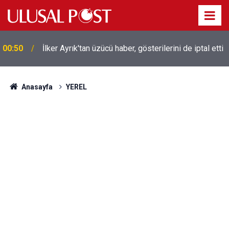
Liverpool efsanesi Mısırlı yıldız Mohamed Salah
00:39
Trabzonspor ile anlaştı! Yarın geliyor
Anasayfa
YEREL