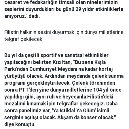
cesaret ve fedakarlığın timsali olan ninelerimizin
seslerini duyurdukları bu günü 29 yıldır etkinliklerle
anıyoruz." dedi.
Filistin halkının sesini duyurmak için dünya milletlerine
telgraf çekilecek
Bu yıl da çeşitli sportif ve sanatsal etkinlikler
yapılacağını belirten Kızıltan, "Bu sene Kışla
Parkı'ndan Cumhuriyet Meydanı'na kadar kortej
yürüyüşü olacak. Ardından meydanda çelenk sunma
programı gerçekleştirilecek. Çelenk töreninden
sonra PTT'den yine dünya milletlerine 104 yıl önce
yapıldığı gibi, aynı ruh ve heyecanla Filistin'deki
mezalimi kınamak için telgraflar çekeceğiz. Daha
sonra panelimiz var, 'Ya İstiklal Ya Ölüm' isimli
serginin açılışı olacak. Akşam da konser olacak."
diye konuştu.