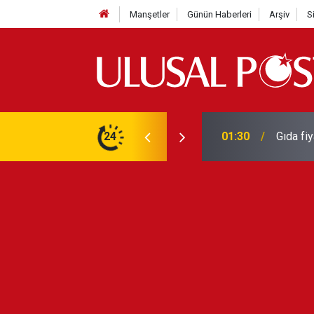
Manşetler
Günün Haberleri
Arşiv
S
3 yılın en yüksek seviyesine çıktı
24
01:26
Galatas