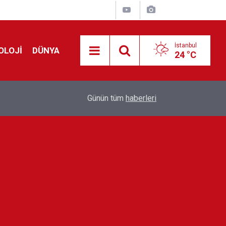
İstanbul
OLOJİ
DÜNYA
24 °C
Avrupa'da 'Schengen' restleşmesi: İspanya da İta
01:24
Günün tüm
haberleri
kontrol edecek