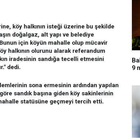
ne, köy halkının isteği üzerine bu şekilde
daşın doğalgaz, alt yapı ve belediye
. Bunun için köyün mahalle olup mücavir
köy halkının olurunu alarak referandum
ın iradesinin sandığa tecelli etmesini
Ba
r." dedi.
9 m
şlemlerinin sona ermesinin ardından yapılan
öre sandık başına giden köy sakinlerinin
mahalle statüsüne geçmeyi tercih etti.