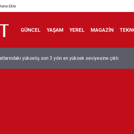
itene Ekle
GÜNCEL
YAŞAM
YEREL
MAGAZİN
TEKN
aray'dan sekiz kişi hakkında savcılığa suç duyurusu