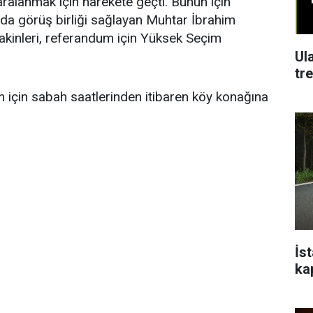
aralanmak için harekete geçti. Bunun için
da görüş birliği sağlayan Muhtar İbrahim
sakinleri, referandum için Yüksek Seçim
Ul
tr
 için sabah saatlerinden itibaren köy konağına
İs
ka