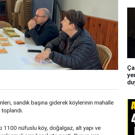
Ça
yer
du
eri, sandık başına giderek köylerinin mahalle
 toplandı.
i 1100 nüfuslu köy, doğalgaz, alt yapı ve