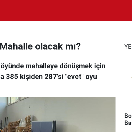
 Mahalle olacak mı?
YE
köyünde mahalleye dönüşmek için
 385 kişiden 287'si "evet" oyu
Bol
Ba