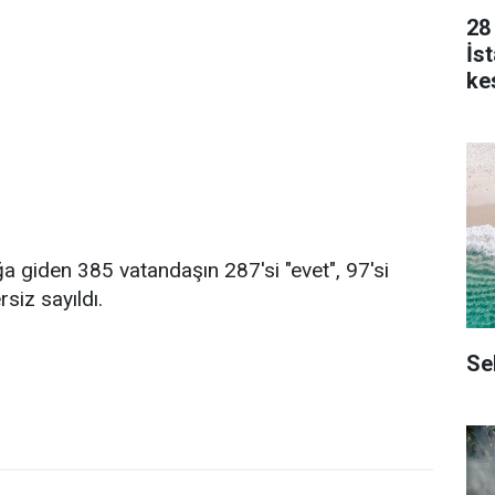
28
İs
kes
a giden 385 vatandaşın 287'si "evet", 97'si
siz sayıldı.
Se