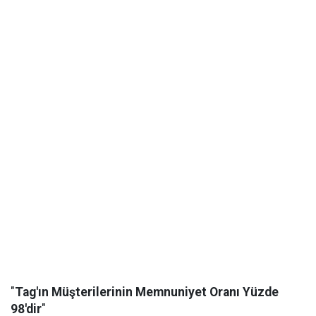
"
Tag'ın Müşterilerinin Memnuniyet Oranı Yüzde
98'dir
"