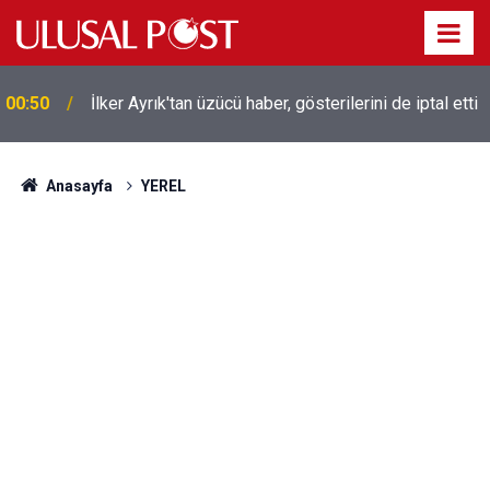
Liverpool efsanesi Mısırlı yıldız Mohamed Salah
00:39
Trabzonspor ile anlaştı! Yarın geliyor
Anasayfa
YEREL