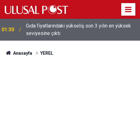
Gıda fiyatlarındaki yükseliş son 3 yılın en yüksek
01:30
seviyesine çıktı
Galatasaray'dan sekiz kişi hakkında savcılığa suç
01:26
duyurusu
Anasayfa
YEREL