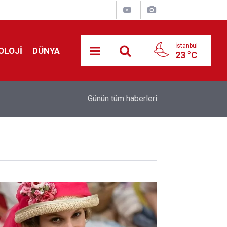
İstanbul
OLOJİ
DÜNYA
23 °C
Liverpool efsanesi Mısırlı yıldız Mohamed Salah
00:39
Günün tüm
haberleri
Yarın geliyor