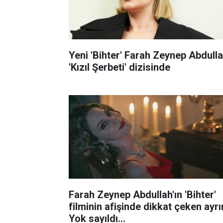
Yeni 'Bihter' Farah Zeynep Abdull
'Kızıl Şerbeti' dizisinde
Farah Zeynep Abdullah'ın 'Bihter'
filminin afişinde dikkat çeken ayrın
Yok sayıldı...