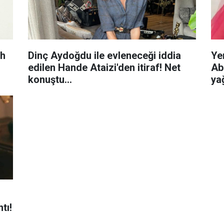
ah
Dinç Aydoğdu ile evleneceği iddia
Ye
edilen Hande Ataizi'den itiraf! Net
Ab
konuştu...
yağ
tı!