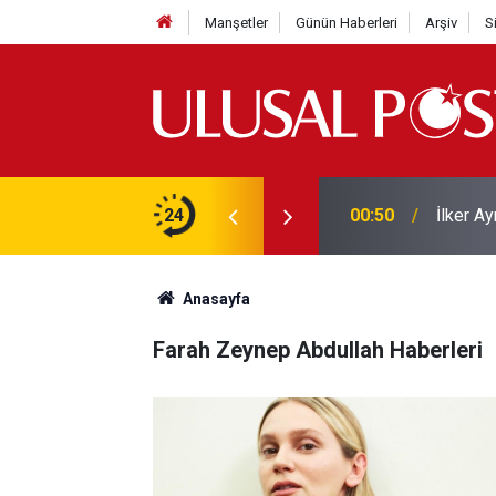
Manşetler
Günün Haberleri
Arşiv
S
isinde kimler oynuyor? Oyuncu kadrosu ve
24
00:50
İlker Ay
Anasayfa
Farah Zeynep Abdullah Haberleri