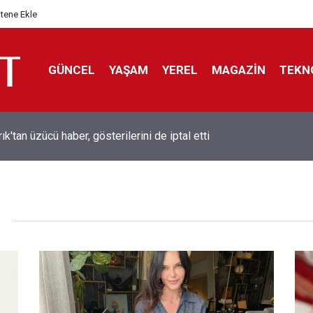
itene Ekle
GÜNCEL
YAŞAM
YEREL
MAGAZİN
TEKN
rık'tan üzücü haber, gösterilerini de iptal etti