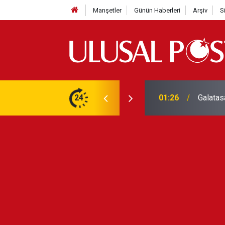
Manşetler
Günün Haberleri
Arşiv
S
3 yılın en yüksek seviyesine çıktı
24
01:26
Galatas