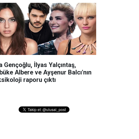
la Gençoğlu, İlyas Yalçıntaş,
büke Albere ve Ayşenur Balcı'nın
sikoloji raporu çıktı