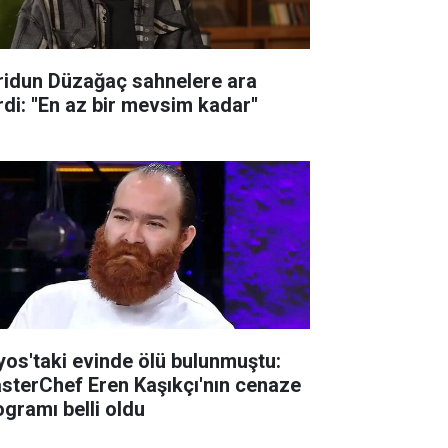
ridun Düzağaç sahnelere ara
di: ''En az bir mevsim kadar''
lyos'taki evinde ölü bulunmuştu:
sterChef Eren Kaşıkçı'nın cenaze
ogramı belli oldu