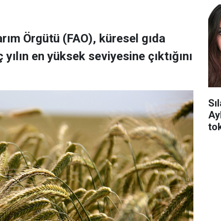
Tarım Örgütü (FAO), küresel gıda
 yılın en yüksek seviyesine çıktığını
Sı
Ay
tok