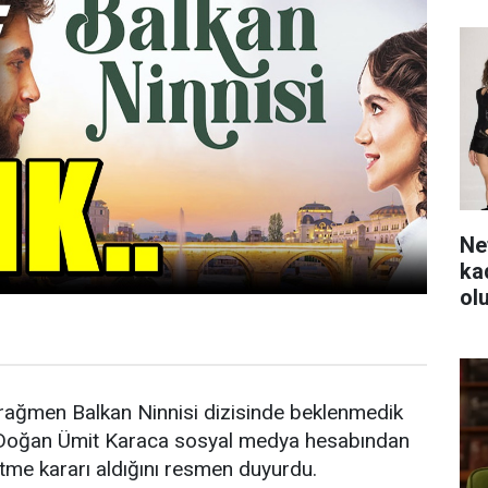
Ne
ka
ol
 rağmen Balkan Ninnisi dizisinde beklenmedik
ni Doğan Ümit Karaca sosyal medya hesabından
etme kararı aldığını resmen duyurdu.