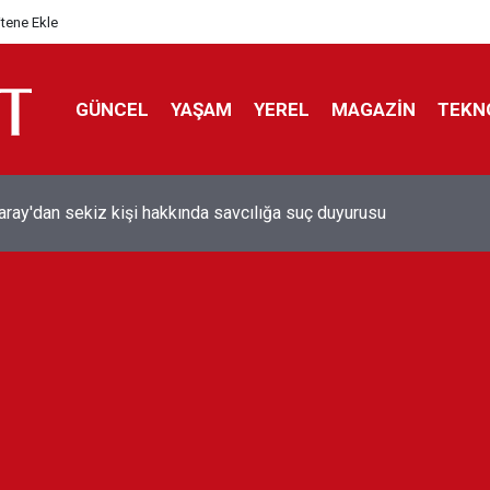
itene Ekle
GÜNCEL
YAŞAM
YEREL
MAGAZİN
TEKN
aray'dan sekiz kişi hakkında savcılığa suç duyurusu