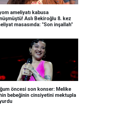
yom ameliyatı kabusa
nüşmüştü! Aslı Bekiroğlu 8. kez
eliyat masasında: ''Son inşallah''
ğum öncesi son konser: Melike
hin bebeğinin cinsiyetini mektupla
yurdu