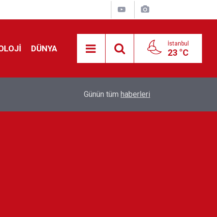
İstanbul
OLOJİ
DÜNYA
23 °C
Avrupa'da 'Schengen' restleşmesi: İspanya da İta
01:24
Günün tüm
haberleri
kontrol edecek