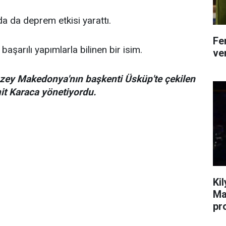
a da deprem etkisi yarattı.
Fe
şarılı yapımlarla bilinen bir isim.
ver
zey Makedonya'nın başkenti Üsküp'te çekilen
it Karaca yönetiyordu.
Ki
Ma
pr