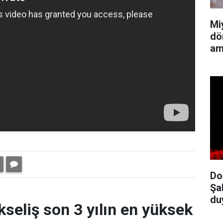
Mi
dö
am
Do
Şa
du
kseliş son 3 yılın en yüksek