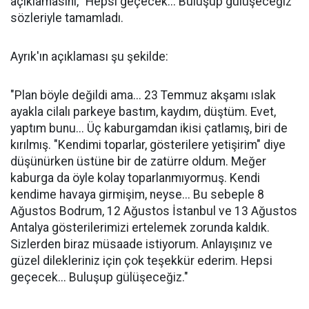
açıklamasını, "Hepsi geçecek... Buluşup gülüşeceğiz"
sözleriyle tamamladı.
Ayrık'ın açıklaması şu şekilde:
"Plan böyle değildi ama... 23 Temmuz akşamı ıslak
ayakla cilalı parkeye bastım, kaydım, düştüm. Evet,
yaptım bunu... Üç kaburgamdan ikisi çatlamış, biri de
kırılmış. "Kendimi toparlar, gösterilere yetişirim" diye
düşünürken üstüne bir de zatürre oldum. Meğer
kaburga da öyle kolay toparlanmıyormuş. Kendi
kendime havaya girmişim, neyse... Bu sebeple 8
Ağustos Bodrum, 12 Ağustos İstanbul ve 13 Ağustos
Antalya gösterilerimizi ertelemek zorunda kaldık.
Sizlerden biraz müsaade istiyorum. Anlayışınız ve
güzel dilekleriniz için çok teşekkür ederim. Hepsi
geçecek... Buluşup gülüşeceğiz."