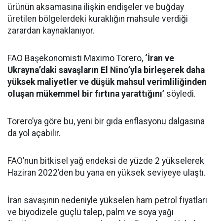
Uluslararası ticareti yapılan gıda emtialarından oluşan
bir sepetteki aylık fiyat değişimlerini inceleyen FAO
Gıda Fiyat Endeksi, temmuzda 131 puanla Ocak
2023’ten bu yana en yüksek değere ulaştı.
FAO’ya göre temmuzdaki artışta, tahıl fiyat
endeksindeki aylık yüzde 3,4’lük yükseliş temel
belirleyici oldu. Dünya genelinde buğday fiyatlarındaki
yüzde 5,8’lik sıçrama, endeksi yukarı taşıdı.