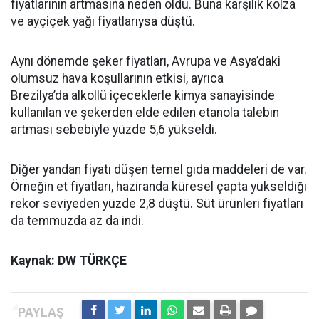
Buğday fiyatlarının artmasıysa Karadeniz’den gelen
ürünün aksamasına ilişkin endişeler ve buğday
üretilen bölgelerdeki kuraklığın mahsule verdiği
zarardan kaynaklanıyor.