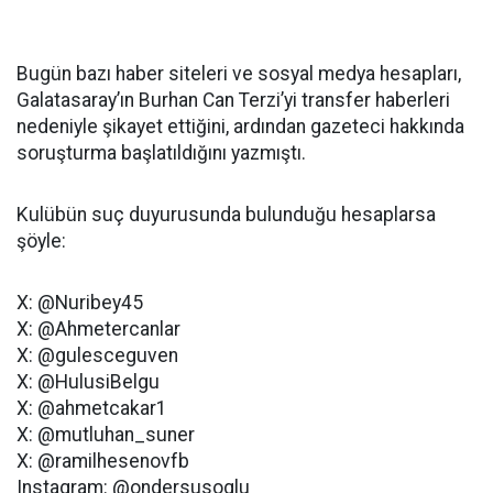
Bugün bazı haber siteleri ve sosyal medya hesapları,
Galatasaray’ın Burhan Can Terzi’yi transfer haberleri
nedeniyle şikayet ettiğini, ardından gazeteci hakkında
soruşturma başlatıldığını yazmıştı.
Kulübün suç duyurusunda bulunduğu hesaplarsa
şöyle:
X: @Nuribey45
X: @Ahmetercanlar
X: @gulesceguven
X: @HulusiBelgu
X: @ahmetcakar1
X: @mutluhan_suner
X: @ramilhesenovfb
Instagram: @ondersusoglu