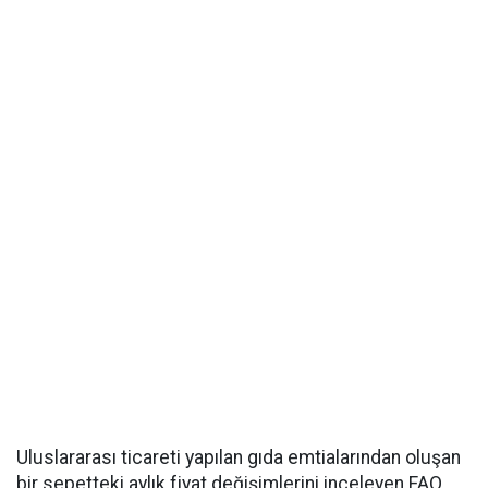
Uluslararası ticareti yapılan gıda emtialarından oluşan
bir sepetteki aylık fiyat değişimlerini inceleyen FAO