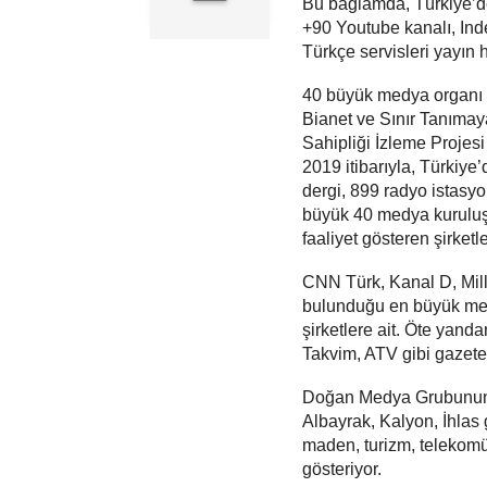
Bu bağlamda, Türkiye’d
+90 Youtube kanalı, Ind
Türkçe servisleri yayın 
40 büyük medya organı ti
Bianet ve Sınır Tanımay
Sahipliği İzleme Projes
2019 itibarıyla, Türkiy
dergi, 899 radyo istasyo
büyük 40 medya kuruluşu
faaliyet gösteren şirketle
CNN Türk, Kanal D, Milli
bulunduğu en büyük med
şirketlere ait. Öte ya
Takvim, ATV gibi gazete
Doğan Medya Grubunun 
Albayrak, Kalyon, İhlas g
maden, turizm, telekomü
gösteriyor.