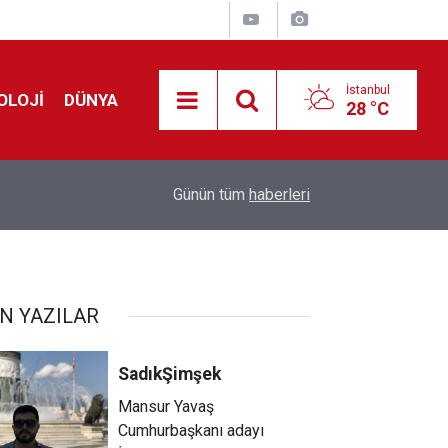
İstanbul
OLOJİ
DÜNYA
28 °C
!
00:19
Feridun Düzağaç sahnelere ara verdi: ''En az bir
Günün tüm
haberleri
N YAZILAR
Sadık
Şimşek
Mansur Yavaş
Cumhurbaşkanı adayı