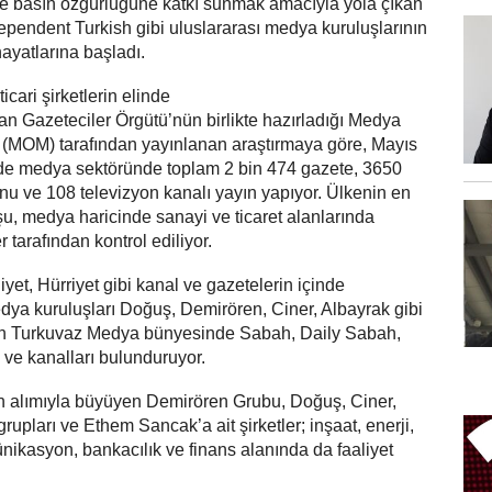
e basın özgürlüğüne katkı sunmak amacıyla yola çıkan
ependent Turkish gibi uluslararası medya kuruluşlarının
hayatlarına başladı.
cari şirketlerin elinde
an Gazeteciler Örgütü’nün birlikte hazırladığı Medya
i (MOM) tarafından yayınlanan araştırmaya göre, Mayıs
e’de medya sektöründe toplam 2 bin 474 gazete, 3650
nu ve 108 televizyon kanalı yayın yapıyor. Ülkenin en
, medya haricinde sanayi ve ticaret alanlarında
r tarafından kontrol ediliyor.
yet, Hürriyet gibi kanal ve gazetelerin içinde
ya kuruluşları Doğuş, Demirören, Ciner, Albayrak gibi
ndan Turkuvaz Medya bünyesinde Sabah, Daily Sabah,
 ve kanalları bulunduruyor.
alımıyla büyüyen Demirören Grubu, Doğuş, Ciner,
rupları ve Ethem Sancak’a ait şirketler; inşaat, enerji,
nikasyon, bankacılık ve finans alanında da faaliyet