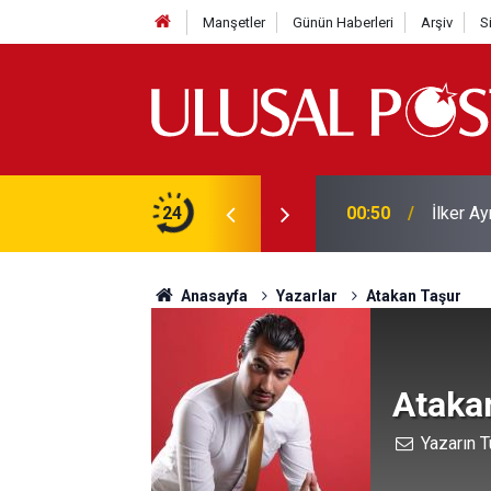
Manşetler
Günün Haberleri
Arşiv
S
00:50
İlker Ay
Liverpo
24
00:39
Yarın ge
Anasayfa
Yazarlar
Atakan Taşur
Ataka
Yazarın T