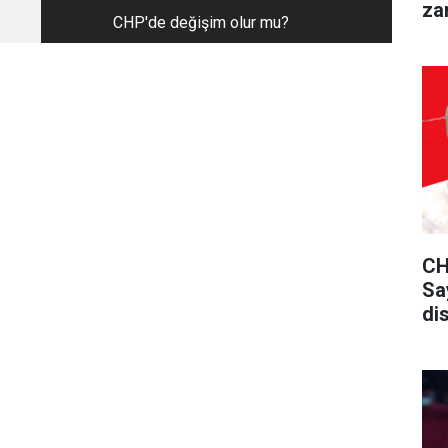
za
CHP'de değişim olur mu?
CHP
Sa
dis