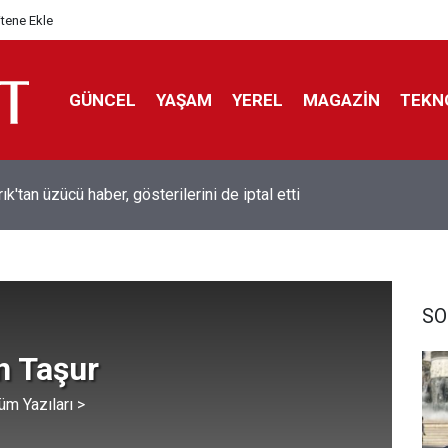
itene Ekle
GÜNCEL
YAŞAM
YEREL
MAGAZİN
TEKN
rık'tan üzücü haber, gösterilerini de iptal etti
ol efsanesi Mısırlı yıldız Mohamed Salah Trabzonspor ile anlaştı
liyor
SO
n Taşur
üm Yazıları >