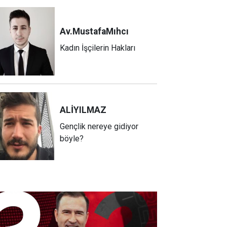
Av.Mustafa
Mıhcı
Kadın İşçilerin Hakları
ALİ
YILMAZ
Gençlik nereye gidiyor
böyle?