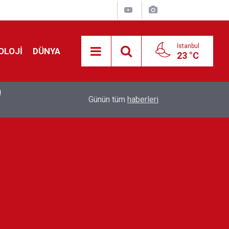
İstanbul
OLOJİ
DÜNYA
23 °C
!
00:19
Feridun Düzağaç sahnelere ara verdi: ''En az bir
Günün tüm
haberleri