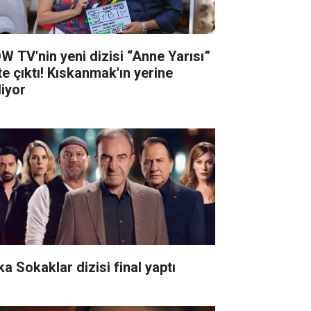
W TV'nin yeni dizisi “Anne Yarısı”
te çıktı! Kıskanmak'ın yerine
liyor
ka Sokaklar dizisi final yaptı