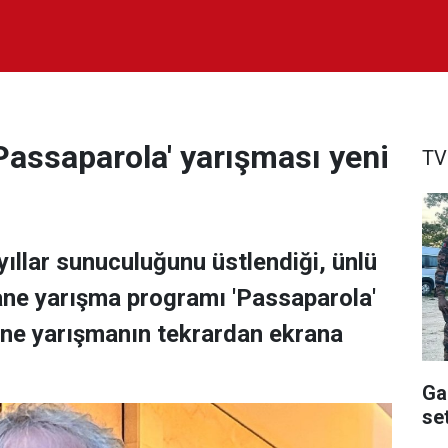
'Passaparola' yarışması yeni
TV
ıllar sunuculuğunu üstlendiği, ünlü
ane yarışma programı 'Passaparola'
ane yarışmanın tekrardan ekrana
Ga
se