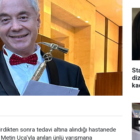
St
di
ka
rdikten sonra tedavi altına alındığı hastanede
 Metin Uca'yla anılan ünlü yarışmana