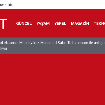
itene Ekle
GÜNCEL
YAŞAM
YEREL
MAGAZİN
TEKN
ol efsanesi Mısırlı yıldız Mohamed Salah Trabzonspor ile anlaştı
liyor