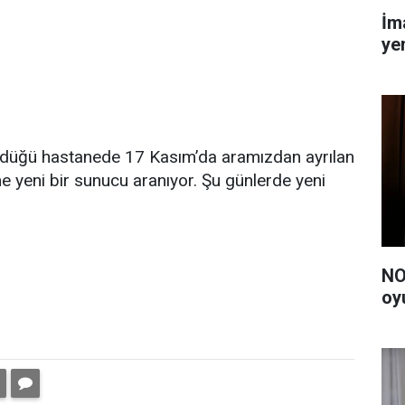
İm
yen
ördüğü hastanede 17 Kasım’da aramızdan ayrılan
 yeni bir sunucu aranıyor. Şu günlerde yeni
NO
oy