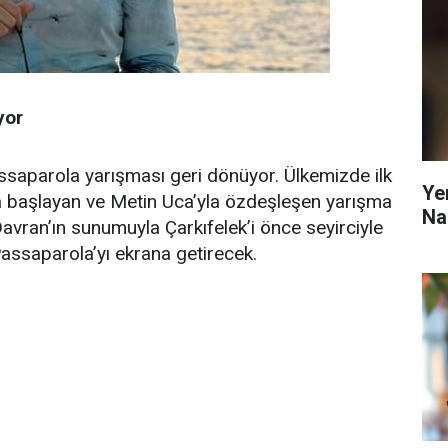
yor
saparola yarışması geri dönüyor. Ülkemizde ilk
Ye
a başlayan ve Metin Uca’yla özdeşleşen yarışma
Na
vran’ın sunumuyla Çarkıfelek’i önce seyirciyle
assaparola’yı ekrana getirecek.