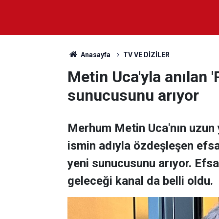
Anasayfa
TV VE DİZİLER
Metin Uca'yla anılan 
sunucusunu arıyor
Merhum Metin Uca'nın uzun y
ismin adıyla özdeşleşen efs
yeni sunucusunu arıyor. Efs
geleceği kanal da belli oldu.