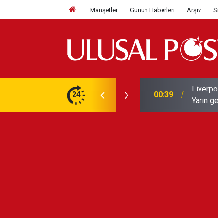
Manşetler
Günün Haberleri
Arşiv
S
Liverpo
ilerini de iptal etti
24
00:39
Yarın ge