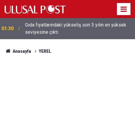
Galatasaray'dan sekiz kişi hakkında savcılığa suç
01:26
duyurusu
Anasayfa
YEREL