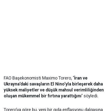
FAO Başekonomisti Maximo Torero,
‘İran ve
Ukrayna’daki savaşların El Nino’yla birleşerek daha
yüksek maliyetler ve düşük mahsul verimliliğinden
oluşan mükemmel bir fırtına yarattığını’
söyledi.
Torero’ya göre bu, yeni bir gıda enflasyonu dalgasına