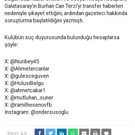
Galatasaray’ın Burhan Can Terzi’yi transfer haberleri
nedeniyle şikayet ettiğini, ardından gazeteci hakkında
soruşturma başlatıldığını yazmıştı.
Kulübün suç duyurusunda bulunduğu hesaplarsa
şöyle:
X: @Nuribey45
X: @Ahmetercanlar
X: @gulesceguven
X: @HulusiBelgu
X: @ahmetcakar1
X: @mutluhan_suner
X: @ramilhesenovfb
Instagram: @ondersusoglu