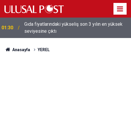
Galatasaray'dan sekiz kişi hakkında savcılığa suç
01:26
duyurusu
Anasayfa
YEREL