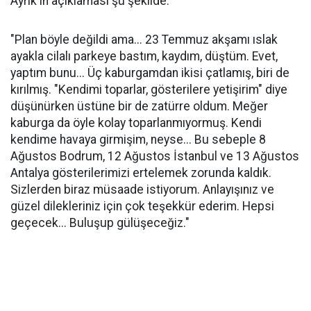
Ayrık'ın açıklaması şu şekilde:
"Plan böyle değildi ama... 23 Temmuz akşamı ıslak
ayakla cilalı parkeye bastım, kaydım, düştüm. Evet,
yaptım bunu... Üç kaburgamdan ikisi çatlamış, biri de
kırılmış. "Kendimi toparlar, gösterilere yetişirim" diye
düşünürken üstüne bir de zatürre oldum. Meğer
kaburga da öyle kolay toparlanmıyormuş. Kendi
kendime havaya girmişim, neyse... Bu sebeple 8
Ağustos Bodrum, 12 Ağustos İstanbul ve 13 Ağustos
Antalya gösterilerimizi ertelemek zorunda kaldık.
Sizlerden biraz müsaade istiyorum. Anlayışınız ve
güzel dilekleriniz için çok teşekkür ederim. Hepsi
geçecek... Buluşup gülüşeceğiz."