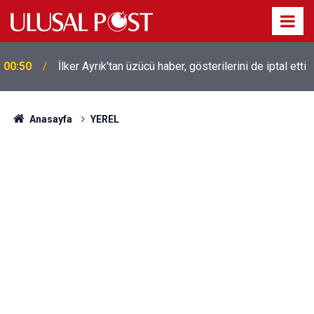
Liverpool efsanesi Mısırlı yıldız Mohamed Salah
00:39
Trabzonspor ile anlaştı! Yarın geliyor
Anasayfa
YEREL