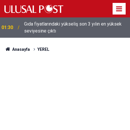
Gıda fiyatlarındaki yükseliş son 3 yılın en yüksek
01:30
seviyesine çıktı
Galatasaray'dan sekiz kişi hakkında savcılığa suç
01:26
duyurusu
Anasayfa
YEREL