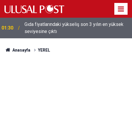
Galatasaray'dan sekiz kişi hakkında savcılığa suç
01:26
duyurusu
Anasayfa
YEREL