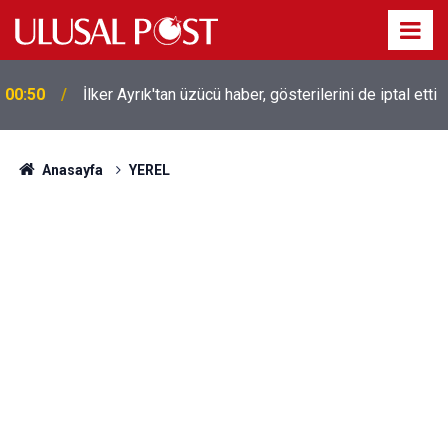
00:50
İlker Ayrık'tan üzücü haber, gösterilerini de iptal etti
Liverpool efsanesi Mısırlı yıldız Mohamed Salah
00:39
Trabzonspor ile anlaştı! Yarın geliyor
Anasayfa
YEREL