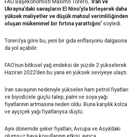
FAO Başekonomisti Maximo Torero,
‘İran ve
Ukrayna’daki savaşların El Nino’yla birleşerek daha
yüksek maliyetler ve düşük mahsul verimliliğinden
oluşan mükemmel bir fırtına yarattığını’
söyledi.
Torero’ya göre bu, yeni bir gıda enflasyonu dalgasına
da yol açabilir.
FAO’nun bitkisel yağ endeksi de yüzde 2 yükselerek
Haziran 2022’den bu yana en yüksek seviyeye ulaştı.
İran savaşının nedeniyle yükselen ham petrol fiyatları
ve biyodizele güçlü talep, palm ve soya yağı
fiyatlarının artmasına neden oldu. Buna karşılık kolza
ve ayçiçek yağı fiyatlarıysa düştü.
Aynı dönemde şeker fiyatları, Avrupa ve Asya’daki
olumsuz hava koşullarının etkisi, ayrıca