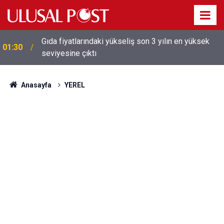
Galatasaray'dan sekiz kişi hakkında savcılığa suç
01:26
duyurusu
Anasayfa
YEREL