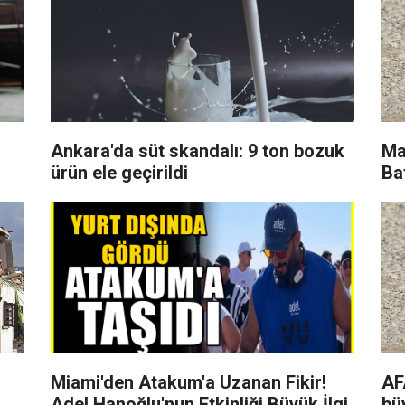
Ankara'da süt skandalı: 9 ton bozuk
Ma
ürün ele geçirildi
Ba
Miami'den Atakum'a Uzanan Fikir!
AF
Adel Hanoğlu'nun Etkinliği Büyük İlgi
bü