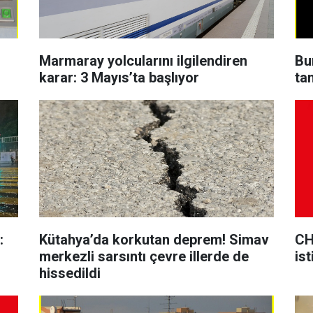
Marmaray yolcularını ilgilendiren
Bu
karar: 3 Mayıs’ta başlıyor
ta
:
Kütahya’da korkutan deprem! Simav
CH
merkezli sarsıntı çevre illerde de
ist
hissedildi