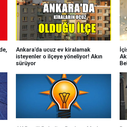
de,
Ankara'da ucuz ev kiralamak
İç
isteyenler o ilçeye yöneliyor! Akın
Ak
sürüyor
Be