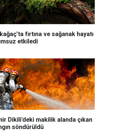
rkağaç’ta fırtına ve sağanak hayatı
umsuz etkiledi
ir Dikili'deki makilik alanda çıkan
ngın söndürüldü