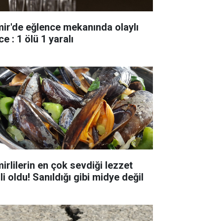
mir'de eğlence mekanında olaylı
e : 1 ölü 1 yaralı
irlilerin en çok sevdiği lezzet
li oldu! Sanıldığı gibi midye değil