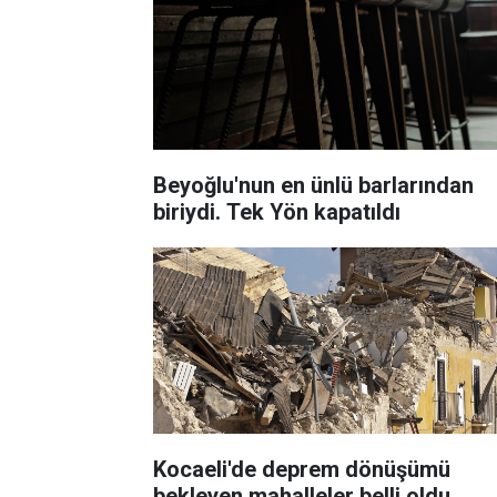
Beyoğlu'nun en ünlü barlarından
biriydi. Tek Yön kapatıldı
Kocaeli'de deprem dönüşümü
bekleyen mahalleler belli oldu