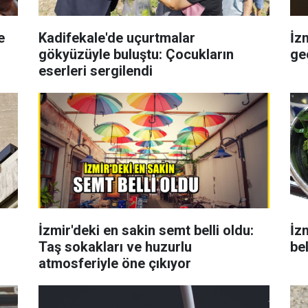
e
Kadifekale'de uçurtmalar
İz
gökyüzüyle buluştu: Çocukların
gec
eserleri sergilendi
İzmir'deki en sakin semt belli oldu:
İzm
Taş sokakları ve huzurlu
bel
atmosferiyle öne çıkıyor