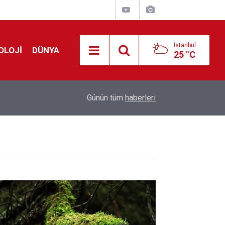
İstanbul
OLOJİ
DÜNYA
25 °C
Avrupa'da 'Schengen' restleşmesi: İspanya da İta
01:24
Günün tüm
haberleri
kontrol edecek