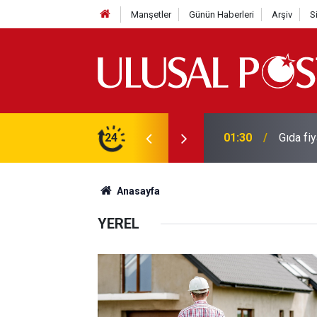
Manşetler
Günün Haberleri
Arşiv
S
3 yılın en yüksek seviyesine çıktı
24
01:26
Galatas
Anasayfa
YEREL