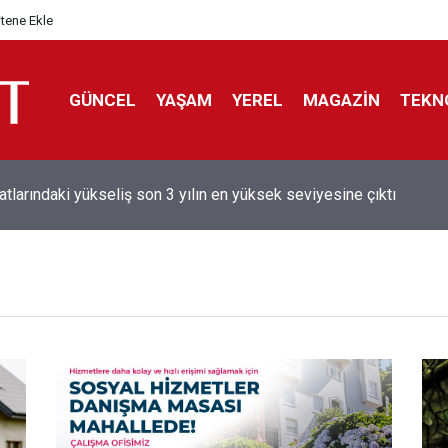
itene Ekle
GÜNCEL
YAŞAM
YEREL
MAGAZİN
TEKN
aray'dan sekiz kişi hakkında savcılığa suç duyurusu