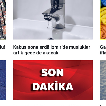
du!
Kabus sona erdi! İzmir’de musluklar
Gaz
artık gece de akacak
ifl