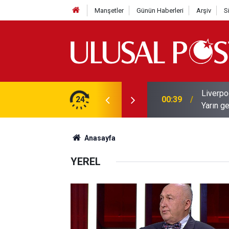
Manşetler
Günün Haberleri
Arşiv
S
Liverpo
ilerini de iptal etti
24
00:39
Yarın ge
Anasayfa
YEREL