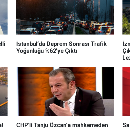
li
İstanbul’da Deprem Sonrası Trafik
İz
Yoğunluğu %62’ye Çıktı
Çı
Le
a!
CHP'li Tanju Özcan’a mahkemeden
Sa