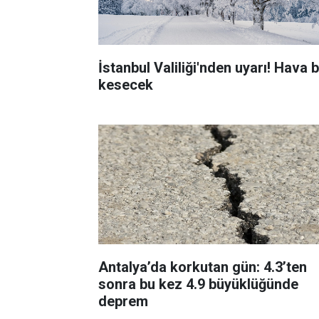
İstanbul Valiliği'nden uyarı! Hava 
kesecek
Antalya’da korkutan gün: 4.3’ten
sonra bu kez 4.9 büyüklüğünde
deprem