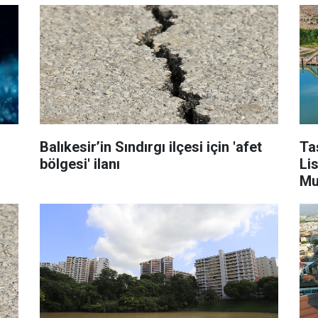
Balıkesir’in Sındırgı ilçesi için 'afet
Taş
bölgesi' ilanı
Li
Mu