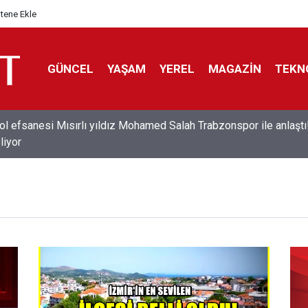
itene Ekle
GÜNCEL
YAŞAM
YEREL
MAGAZİN
TEKN
ol efsanesi Mısırlı yıldız Mohamed Salah Trabzonspor ile anlaştı
liyor