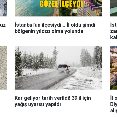
buz
İstanbul'un ilçesiydi... İl oldu şimdi
İs
bölgenin yıldızı olma yolunda
za
ka
Kar geliyor tarih verildi! 39 il için
İl
yağış uyarısı yapıldı
Diy
alı