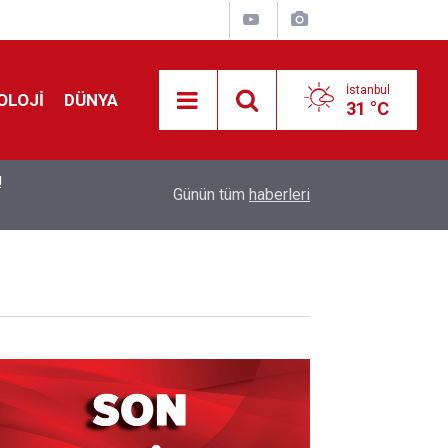
İstanbul
OLOJİ
DÜNYA
31 °C
!
00:19
Feridun Düzağaç sahnelere ara verdi: ''En az bir
Günün tüm
haberleri