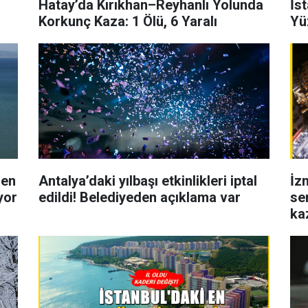
Hatay’da Kırıkhan–Reyhanlı Yolunda
İst
Korkunç Kaza: 1 Ölü, 6 Yaralı
Yü
den
Antalya’daki yılbaşı etkinlikleri iptal
İz
yor
edildi! Belediyeden açıklama var
se
ka