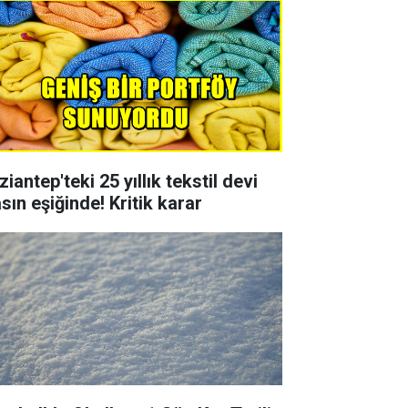
iantep'teki 25 yıllık tekstil devi
asın eşiğinde! Kritik karar