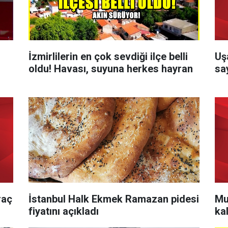
İzmirlilerin en çok sevdiği ilçe belli
Uşa
oldu! Havası, suyuna herkes hayran
sa
raç
İstanbul Halk Ekmek Ramazan pidesi
Mu
fiyatını açıkladı
kal