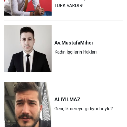
TÜRK VARDIR!
Av.Mustafa
Mıhcı
Kadın İşçilerin Hakları
ALİ
YILMAZ
Gençlik nereye gidiyor böyle?