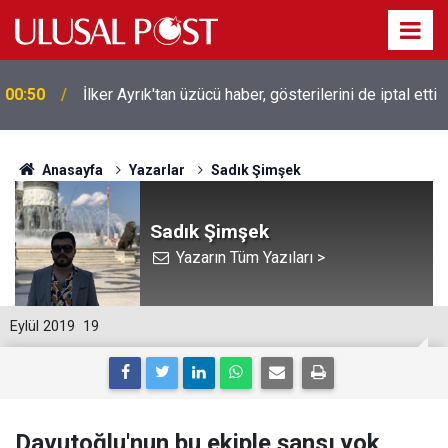
00:50
İlker Ayrık'tan üzücü haber, gösterilerini de iptal etti
Liverpool efsanesi Mısırlı yıldız Mohamed Salah
00:39
Trabzonspor ile anlaştı! Yarın geliyor
Anasayfa
Yazarlar
Sadık Şimşek
Sadık Şimşek
Yazarın Tüm Yazıları >
Eylül 2019
19
Davutoğlu'nun bu ekiple şansı yok