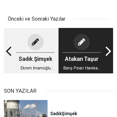
Önceki ve Sonraki Yazılar
Sadık Şimşek
Atakan Taşur
Ekrem İmamoğlu
Barış Pınarı Harekatı
artık Sadece Başkan
Güç Göstergesidir
değil Liderdir
SON YAZILAR
Sadık
Şimşek