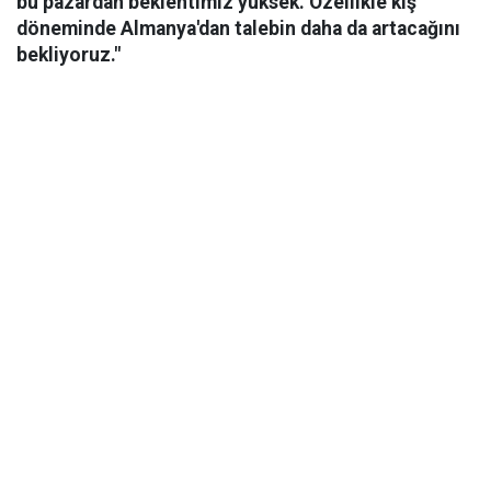
bu pazardan beklentimiz yüksek. Özellikle kış
döneminde Almanya'dan talebin daha da artacağını
bekliyoruz."