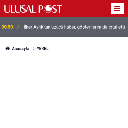
Liverpool efsanesi Mısırlı yıldız Mohamed Salah
00:39
Trabzonspor ile anlaştı! Yarın geliyor
Anasayfa
YEREL